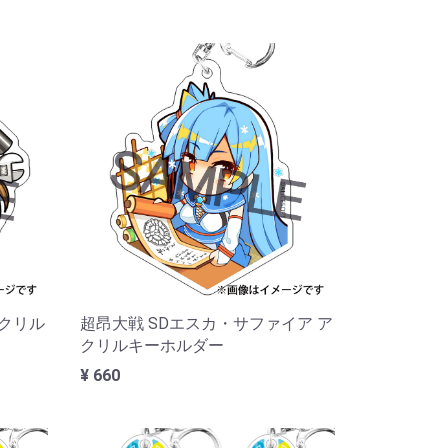
アクリル
超昂大戦 SDエスカ・サファイア ア
クリルキーホルダー
¥ 660