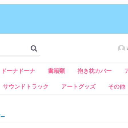
ドーナドーナ
書籍類
抱き枕カバー
サウンドトラック
アートグッズ
その他
ア
ア
ラディエントフレーム
キャンバスボード
ダー