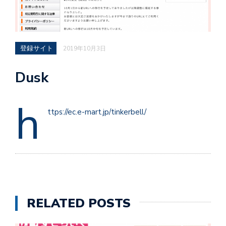
登録サイト
2019年10月3日
Dusk
h
ttps://ec.e-mart.jp/tinkerbell/
RELATED POSTS