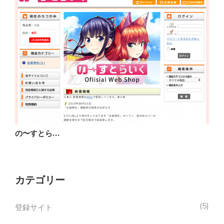
の〜すとら…
C
カテゴリー
5
登録サイト