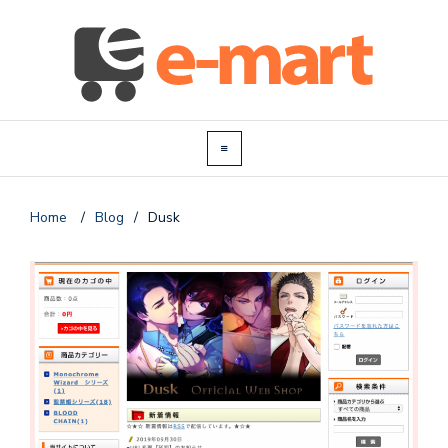
Home
/
Blog
/
Dusk